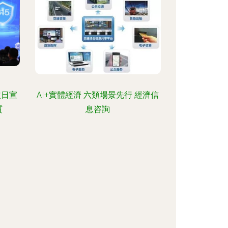
益日宣
AI+實體經濟 六類場景先行 經濟信
質
息咨詢