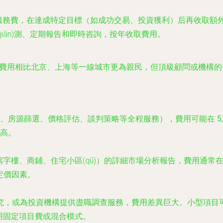
服務費，在達成特定目標（如成功交易、投資獲利）后再收取額
(jiān)測、定期報告和即時咨詢，按年收取費用。
è)服務費用相比北京、上海等一線城市更為親民，但頂級顧問或機
析、房源篩選、價格評估、談判策略等全程服務），費用可能在
5
高。
（如寫字樓、商鋪、住宅小區(qū)）的詳細市場分析報告，費用通常
要定價因素。
性研究，或為投資機構提供盡職調查服務，費用差異巨大。小型項目
用固定項目費或混合模式。