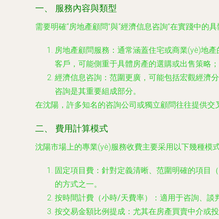
一、 服務內容與類型
需要明確“房地產顧問”與“經濟信息咨詢”在實踐中的
房地產顧問服務
：通常涵蓋住宅或商業(yè)地
客戶，可能側重于具體房產的選購或出售策略；對
經濟信息咨詢
：范圍更廣，可能包括宏觀經濟分析、
咨詢是其重要組成部分。
在沈陽，許多知名的咨詢公司或獨立顧問往往提供交
二、 費用計算模式
沈陽市場上的專業(yè)服務收費主要采用以下幾種模
固定項目費
：針對定義清晰、范圍明確的項目（
的方式之一。
按時間計費（小時/天費率）
：適用于咨詢、談
按交易金額比例提成
：尤其在房產買賣中介或投