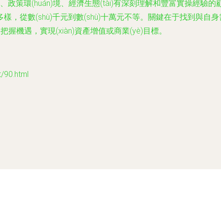
政策環(huán)境、經濟生態(tài)有深刻理解和豐富實操經
數(shù)千元到數(shù)十萬元不等。關鍵在于找到與自身需求
把握機遇，實現(xiàn)資產增值或商業(yè)目標。
90.html