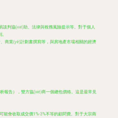
談判協(xié)助、法律與稅務風險提示等。對于個人
劃。
分析、商業(yè)計劃書撰寫等，與房地產市場相關的經濟
告），雙方協(xié)商一個總包價格。這是最常見
可能會收取成交價1%-3%不等的顧問費。對于大宗商