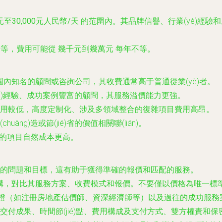
0元至30,000元人民幣/天
的范圍內。其品牌信譽、行業(yè)經驗
計報告等，費用可能從
幾千元到幾萬元
每年不等。
內知名的顧問或咨詢公司，其收費通常高于普通從業(yè)者。
àn)經驗、成功案例豐富的顧問，其服務溢價能力更強。
用較低，高度定制化、涉及多領域整合的復雜項目費用高昂。
àng)造或節(jié)省的價值相關聯(lián)。
)作的項目自然成本更高。
的問題和目標，這有助于獲得準確的報價和匹配的服務。
機構，對比其服務方案、收費模式和報價。不要僅以價格為唯一標
)認證（如注冊房地產估價師、資深經濟師等）以及過往的成功服務
付成果、時間節(jié)點、費用構成及支付方式、雙方權責和保