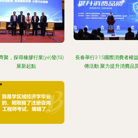
齊聚，探尋橡膠行業(yè)發(fā)
長春舉行3·15國際消費者權
展新起點
傳活動 聚力提升消費品