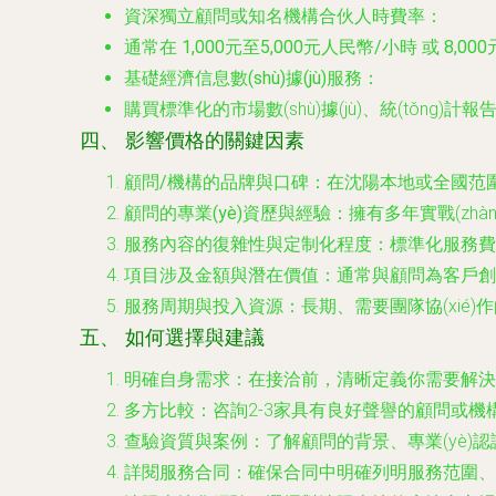
資深獨立顧問或知名機構合伙人時費率
：
通常在
1,000元至5,000元人民幣/小時
或
8,00
基礎經濟信息數(shù)據(jù)服務
：
購買標準化的市場數(shù)據(jù)、統(tǒng)
四、 影響價格的關鍵因素
顧問/機構的品牌與口碑
：在沈陽本地或全國范圍
顧問的專業(yè)資歷與經驗
：擁有多年實戰(zh
服務內容的復雜性與定制化程度
：標準化服務費
項目涉及金額與潛在價值
：通常與顧問為客戶創(chu
服務周期與投入資源
：長期、需要團隊協(xié
五、 如何選擇與建議
明確自身需求
：在接洽前，清晰定義你需要解決
多方比較
：咨詢2-3家具有良好聲譽的顧問或
查驗資質與案例
：了解顧問的背景、專業(yè
詳閱服務合同
：確保合同中明確列明服務范圍、交