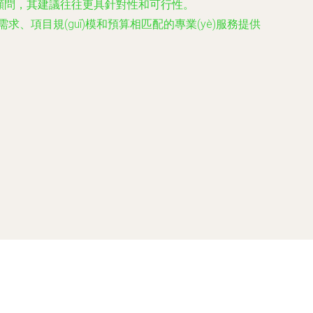
驗的顧問，其建議往往更具針對性和可行性。
、項目規(guī)模和預算相匹配的專業(yè)服務提供