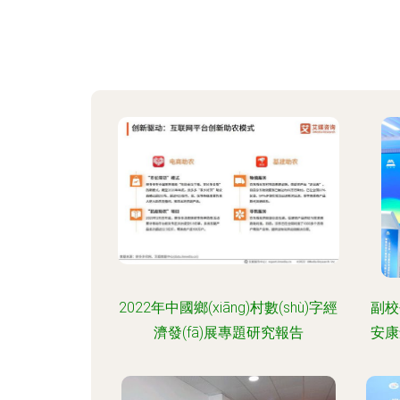
2022年中國鄉(xiāng)村數(shù)字經
副校
濟發(fā)展專題研究報告
安康