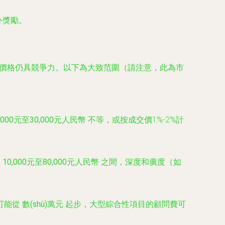
外獎勵。
構的價格仍具競爭力。以下為大致范圍（請注意，此為市
,000元至30,000元人民幣
不等，或按成交價1%-2%計
在
10,000元至80,000元人民幣
之間，深度和廣度（如
可能從
數(shù)萬元
起步，大型綜合性項目的顧問費可