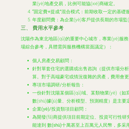
業(yè)地產交易，比例可能協(xié)商確定。
“固定費+提成”混合模式
：前期收取一定的基礎
年度顧問費
：為企業(yè)客戶提供長期的市場監
三、 費用水平參考
沈陽作為東北地區(qū)的重要中心城市，專業(y
場綜合參考，具體需與服務機構當面議定）：
個人房產交易顧問
：
針對單套住宅的選購或出售咨詢（提供市場分
算。對于高端豪宅或情況復雜的房產，費用會更
專項市場調研/分析報告
：
一份針對沈陽某個區(qū)域、某類物業(yè)
數(shù)據(jù)量、分析模型、預測精度）是主
企業(yè)/投資類項目顧問
：
為開發(fā)商提供項目前期定位、投資可行
能達到
數(shù)十萬甚至上百萬元人民幣
，多采