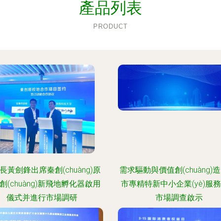
產品列表
PRODUCT
長黃劍鋒出席秦創(chuàng)原
需求驅動與價值創(chuàng)造
創(chuàng)新飛地孵化器啟用
市專精特新中小企業(yè)服
儀式并進行市場調研
市場調查啟示